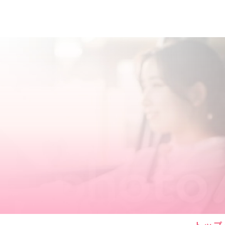
HOM
講習
コース
インス
お申
講習
お客
よく
お問
トップ