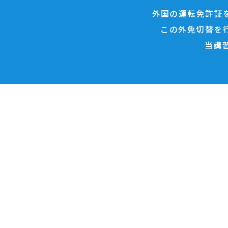
外国の運転免許証
この外免切替を
当講