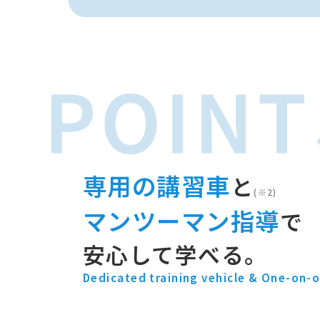
専用の講習車
と
(※2)
マンツーマン指導
で
安心して学べる。
Dedicated training vehicle & One-on-o