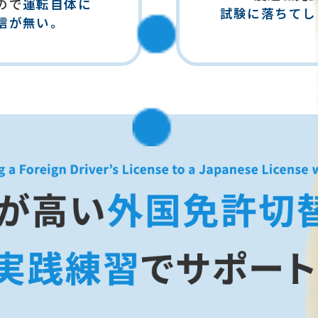
ので
運転自体に
試験に落ちてし
信が無い。