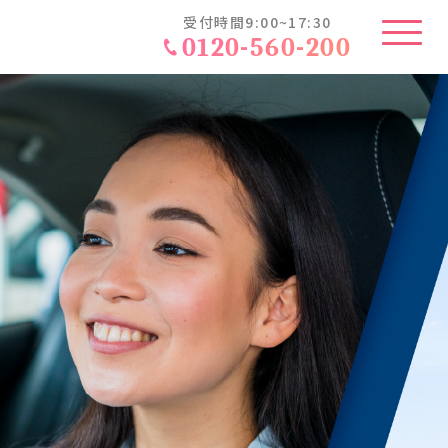
受付時間9:00~17:30
E
0120-560-200
の特徴
・料金一覧
トラクター
込みの流れ
の流れ
様の声
ある質問
い合わせ