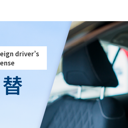
HOM
講習
コース
インス
eign driver’s
cense
お申
切替
講習
お客
よく
お問