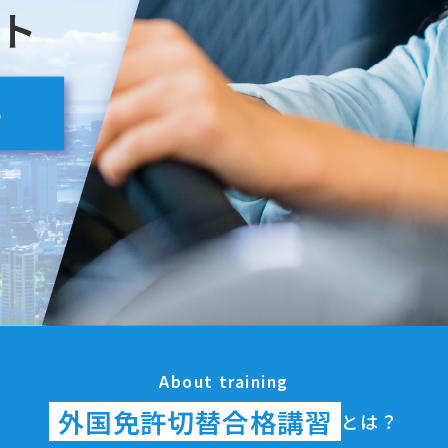
ト
法人
プライ
About training
外国免許切替合格講習
とは？